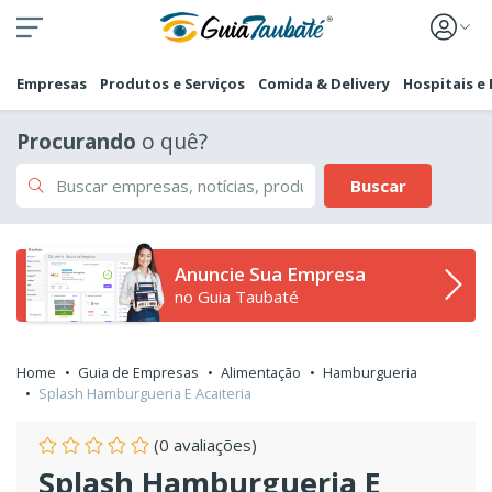
Empresas
Produtos e Serviços
Comida & Delivery
Hospitais e
Procurando
o quê?
Buscar
Anuncie Sua Empresa
no Guia Taubaté
Home
Guia de Empresas
Alimentação
Hamburgueria
Splash Hamburgueria E Acaiteria
(0 avaliações)
Splash Hamburgueria E