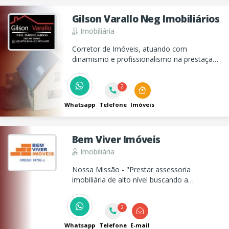
Gilson Varallo Neg Imobiliários
Imobiliária
Corretor de Imóveis, atuando com
dinamismo e profissionalismo na prestação
de serviços imobiliários, como vendas e
locação de casas, apartamentos e terrenos.
2
Whatsapp
Telefone
Imóveis
Bem Viver Imóveis
Imobiliária
Nossa Missão - "Prestar assessoria
imobiliária de alto nível buscando a
satisfação total dos clientes".
2
Whatsapp
Telefone
E-mail