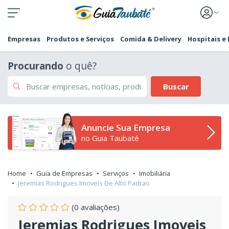
Empresas
Produtos e Serviços
Comida & Delivery
Hospitais e
Procurando
o quê?
Buscar
Anuncie Sua Empresa
no Guia Taubaté
Home
Guia de Empresas
Serviços
Imobiliária
Jeremias Rodrigues Imoveis De Alto Padrao
(0 avaliações)
Jeremias Rodrigues Imoveis