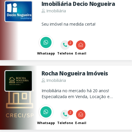
Imobiliária Decio Nogueira
Imobiliária
Seu imóvel na medida certa!
2
Whatsapp
Telefone
E-mail
Rocha Nogueira Imóveis
Imobiliária
Imobiliária no mercado há 20 anos!
Especializada em Venda, Locação e
Administração de Imóveis. Prezamos pela
ética e transparência, visando a melhor
2
experiência para nossos clientes!
Whatsapp
Telefone
E-mail