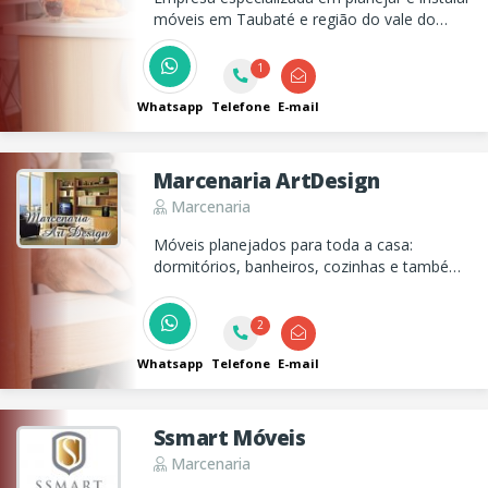
móveis em Taubaté e região do vale do
Paraíba. Trabalhamos com móveis para
todos ambientes em casas, comércios ou
1
empresas!
Whatsapp
Telefone
E-mail
Marcenaria ArtDesign
Marcenaria
Móveis planejados para toda a casa:
dormitórios, banheiros, cozinhas e também
para escritórios. Iremos até o local e
faremos orçamento sem compromisso.
2
Whatsapp
Telefone
E-mail
Ssmart Móveis
Marcenaria