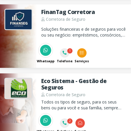
FinanTag Corretora
Corretora de Seguro
Soluções financeiras e de seguros para você
ou seu negócio: empréstimos, consórcios,
financiamentos, seguros e planos de saúde.
Tudo com atendimento personalizado da
1
FinanTag.
Whatsapp
Telefone
Serviços
Eco Sistema - Gestão de
Seguros
Corretora de Seguro
Todos os tipos de seguro, para os seus
bens ou para você e sua família, sempre
visando atender suas necessidades sob
medida com o melhor custo-benefício.
2