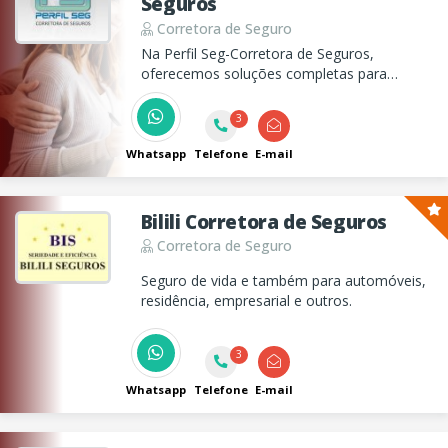
Seguros
Corretora de Seguro
Na Perfil Seg-Corretora de Seguros,
oferecemos soluções completas para
proteger seu patrimônio, com seguros auto,
residencial, de vida, saúde, e muito mais.
3
Visite nosso site!
Whatsapp
Telefone
E-mail
Bilili Corretora de Seguros
Corretora de Seguro
Seguro de vida e também para automóveis,
residência, empresarial e outros.
3
Whatsapp
Telefone
E-mail