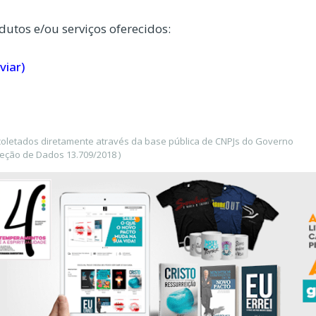
dutos e/ou serviços oferecidos:
viar)
coletados diretamente através da base pública de CNPJs do Governo
teção de Dados 13.709/2018 )