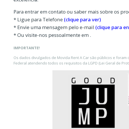
Para entrar em contato ou saber mais sobre os pro
* Ligue para Telefone
(clique para ver)
* Envie uma mensagem pelo e-mail
(clique para en
* Ou visite-nos pessoalmente em .
IMPORTANTE!
Os dados divulgados de Movida Rent A Car são públicos e foram 
Federal atendendo todos os requisitos da LGPD (Lei Geral de Pro