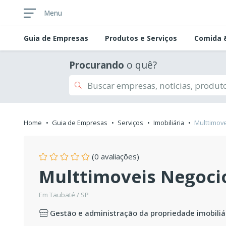
Menu
Guia de
Empresas
Produtos e Serviços
Comida &
Procurando
o quê?
Home
Guia de Empresas
Serviços
Imobiliária
Multtimove
(0 avaliações)
Multtimoveis Negocio
Em Taubaté / SP
Gestão e administração da propriedade imobiliá