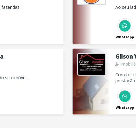
e fazendas.
Ao seu la
Whatsapp
ia
Gilson 
Imobiliá
Corretor 
do seu imóvel.
prestação 
apartamen
Whatsapp