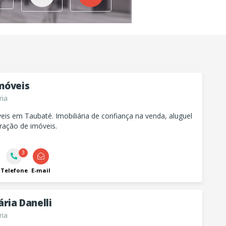
móveis
ria
is em Taubaté. Imobiliária de confiança na venda, aluguel
ração de imóveis.
3
Telefone
E-mail
ária Danelli
ria