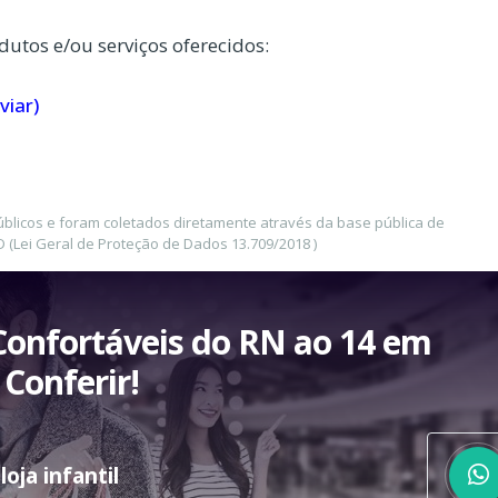
dutos e/ou serviços oferecidos:
viar)
úblicos e foram coletados diretamente através da base pública de
(Lei Geral de Proteção de Dados 13.709/2018 )
Confortáveis do RN ao 14 em
Conferir!
oja infantil