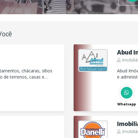
Você
Abud I
Imobiliá
tamentos, chácaras, sítios
Abud Imóve
 de terrenos, casas e
e administ
Whatsapp
Imobili
Imobiliá