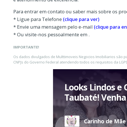
Para entrar em contato ou saber mais sobre os pro
* Ligue para Telefone
(clique para ver)
* Envie uma mensagem pelo e-mail
(clique para en
* Ou visite-nos pessoalmente em .
IMPORTANTE!
Os dados divulgados de Multtimoveis Negocios Imobiliarios são p
CNPJs do Governo Federal atendendo todos os requisitos da LGPD 
Looks Lindos e 
Taubaté! Venha 
Carinho de Mãe l