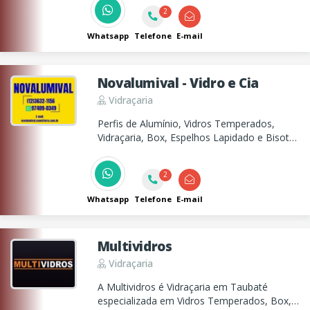
e serviços para tornar o seu escritório um
2
ambiente muito mais bonito, confortável e
produtivo.
Whatsapp
Telefone
E-mail
Novalumival - Vidro e Cia
Vidraçaria
Perfis de Alumínio, Vidros Temperados,
Vidraçaria, Box, Espelhos Lapidado e Bisotê,
Porta Sanfonada, Corrimão, Portas para gás
em alumínio e envidraçamento de sacada.
2
Whatsapp
Telefone
E-mail
Multividros
Vidraçaria
A Multividros é Vidraçaria em Taubaté
especializada em Vidros Temperados, Box,