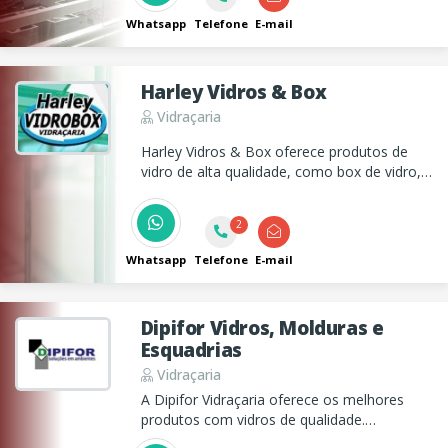
Whatsapp
Telefone
E-mail
Harley Vidros & Box
Vidraçaria
Harley Vidros & Box oferece produtos de
vidro de alta qualidade, como box de vidro,
portas, janelas, coberturas, espelhos e
barras antipânico para residências e
2
empresas.
Whatsapp
Telefone
E-mail
Dipifor Vidros, Molduras e
Esquadrias
Vidraçaria
A Dipifor Vidraçaria oferece os melhores
produtos com vidros de qualidade.
Oferecendo uma completa linha de produtos