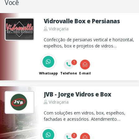
Você
Vidrovalle Box e Persianas
Vidraçaria
Confecção de persianas vertical e horizontal,
espelhos, box e projetos de vidros
temperados e divisórias e portas
sanfonadas em Taubaté!
1
Whatsapp
Telefone
E-mail
JVB - Jorge Vidros e Box
Vidraçaria
Com soluções em vidros, box, espelhos,
fachadas e acessórios. Atendimento
especializado, showroom em Belém e
instalação imediata.
3