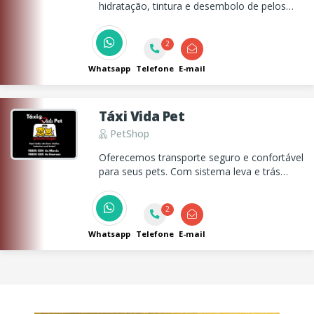
hidratação, tintura e desembolo de pelos
para cães e gatos, oferecendo atendimento
profissional, seguro e focado no bem-estar
2
do seu pet.
Whatsapp
Telefone
E-mail
Táxi Vida Pet
PetShop
Oferecemos transporte seguro e confortável
para seus pets. Com sistema leva e trás
para: consultas, vacinações, banhos e tosas,
castração, passeios e muito mais. Cuidamos
2
do seu pet como se fosse nosso! Com
responsabilidade e carinho.
Whatsapp
Telefone
E-mail