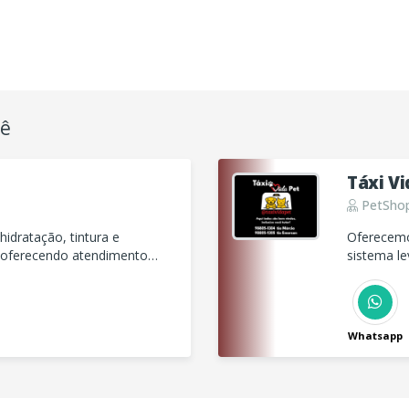
cê
Táxi Vi
PetSho
idratação, tintura e
Oferecemo
, oferecendo atendimento
sistema le
tar do seu pet.
castração
fosse noss
Whatsapp