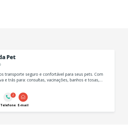
da Pet
p
s transporte seguro e confortável para seus pets. Com
va e trás para: consultas, vacinações, banhos e tosas,
, passeios e muito mais. Cuidamos do seu pet como se
o! Com responsabilidade e carinho.
2
Telefone
E-mail