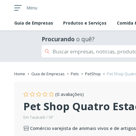
Menu
Guia de
Empresas
Produtos e Serviços
Comida &
Procurando
o quê?
Home
Guia de Empresas
Pets
PetShop
Pet Shop Quatr
(0 avaliações)
Pet Shop Quatro Esta
Em Taubaté / SP
Comércio varejista de animais vivos e de artigo