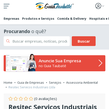
Empresas
Produtos e Serviços
Comida & Delivery
Hospitais e
Procurando
o quê?
Buscar
Anuncie Sua Empresa
no Guia Taubaté
Home
Guia de Empresas
Serviços
Assessoria Ambiental
Resitec Servicos Industriais Ltda
(0 avaliações)
Resitec Servicos Industriais