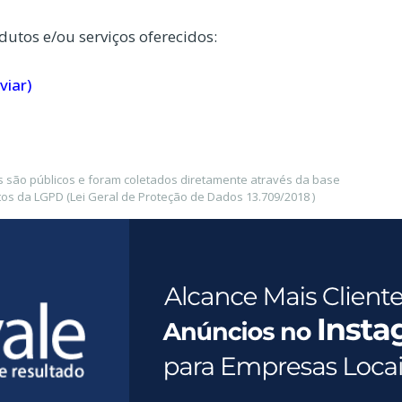
dutos e/ou serviços oferecidos:
viar)
 são públicos e foram coletados diretamente através da base
os da LGPD (Lei Geral de Proteção de Dados 13.709/2018 )