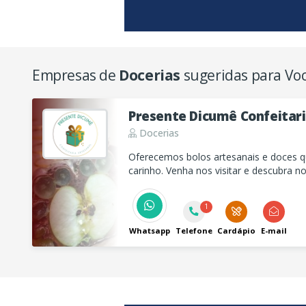
Empresas de
Docerias
sugeridas para Vo
Presente Dicumê Confeitari
Docerias
Oferecemos bolos artesanais e doces 
carinho. Venha nos visitar e descubra no
momentos ainda mais especiais!
1
Whatsapp
Telefone
Cardápio
E-mail