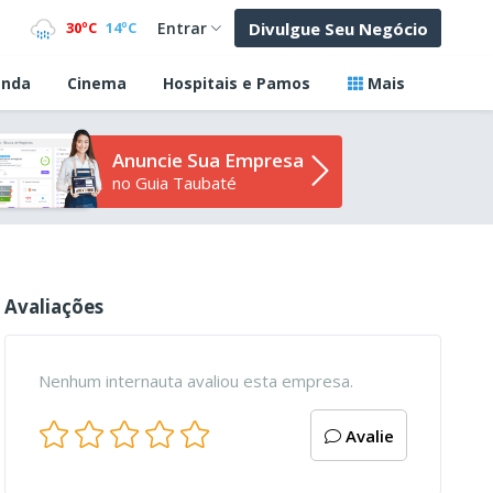
Divulgue Seu Negócio
30ºC
14ºC
Entrar
nda
Cinema
Hospitais e Pamos
Mais
Anuncie Sua Empresa
no Guia Taubaté
Avaliações
Nenhum internauta avaliou esta empresa.
Avalie