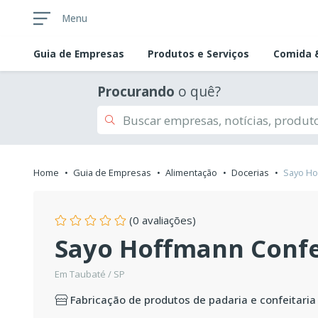
Menu
Guia de
Empresas
Produtos e Serviços
Comida &
Procurando
o quê?
Home
Guia de Empresas
Alimentação
Docerias
Sayo Ho
(0 avaliações)
Sayo Hoffmann Confei
Em Taubaté / SP
Fabricação de produtos de padaria e confeitari