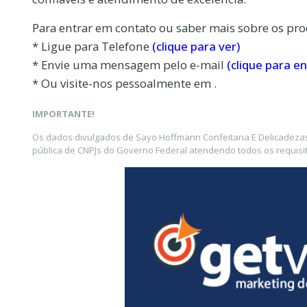
Para entrar em contato ou saber mais sobre os pro
* Ligue para Telefone
(clique para ver)
* Envie uma mensagem pelo e-mail
(clique para en
* Ou visite-nos pessoalmente em .
IMPORTANTE!
Os dados divulgados de Sayo Hoffmann Confeitaria E Delicadezas
pública de CNPJs do Governo Federal atendendo todos os requisit