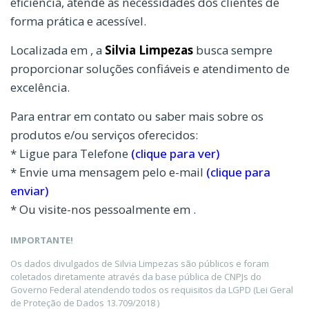
eficiência, atende às necessidades dos clientes de
forma prática e acessível.
Localizada em , a
Silvia Limpezas
busca sempre
proporcionar soluções confiáveis e atendimento de
excelência.
Para entrar em contato ou saber mais sobre os
produtos e/ou serviços oferecidos:
* Ligue para Telefone
(clique para ver)
* Envie uma mensagem pelo e-mail
(clique para
enviar)
* Ou visite-nos pessoalmente em .
IMPORTANTE!
Os dados divulgados de Silvia Limpezas são públicos e foram
coletados diretamente através da base pública de CNPJs do
Governo Federal atendendo todos os requisitos da LGPD (Lei Geral
de Proteção de Dados 13.709/2018 )