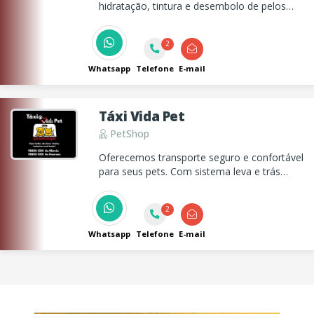
hidratação, tintura e desembolo de pelos
para cães e gatos, oferecendo atendimento
profissional, seguro e focado no bem-estar
2
do seu pet.
Whatsapp
Telefone
E-mail
Táxi Vida Pet
PetShop
Oferecemos transporte seguro e confortável
para seus pets. Com sistema leva e trás
para: consultas, vacinações, banhos e tosas,
castração, passeios e muito mais. Cuidamos
2
do seu pet como se fosse nosso! Com
responsabilidade e carinho.
Whatsapp
Telefone
E-mail