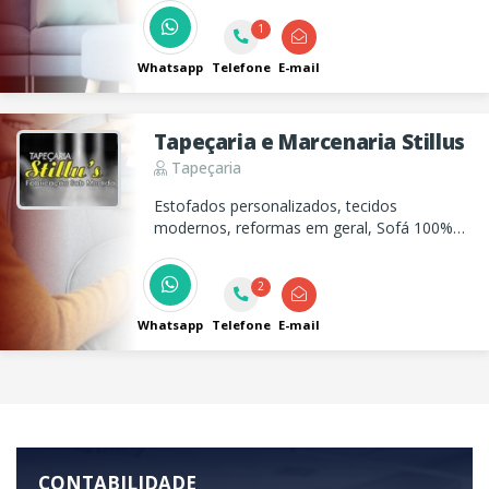
limpeza de carpetes, tapetes, sofás,
colchões assim como qualquer outro serviço
1
de tapeçaria. Solicite orçamento!
Whatsapp
Telefone
E-mail
Tapeçaria e Marcenaria Stillus
Tapeçaria
Estofados personalizados, tecidos
modernos, reformas em geral, Sofá 100%
couro e fabricação de móveis planejados...
2
Whatsapp
Telefone
E-mail
CONTABILIDADE