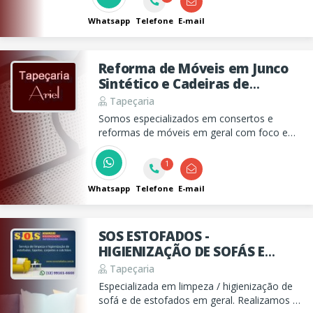
Whatsapp
Telefone
E-mail
Reforma de Móveis em Junco
Sintético e Cadeiras de
Palhinha Natural Sintético
Tapeçaria
Ariel
Somos especializados em consertos e
reformas de móveis em geral com foco em
sofás e estofados em geral e tambem em
móveis de junco sintético, vime e palhinha.
1
Whatsapp
Telefone
E-mail
SOS ESTOFADOS -
HIGIENIZAÇÃO DE SOFÁS E
TAPEÇARIA EM GERAL
Tapeçaria
Especializada em limpeza / higienização de
sofá e de estofados em geral. Realizamos a