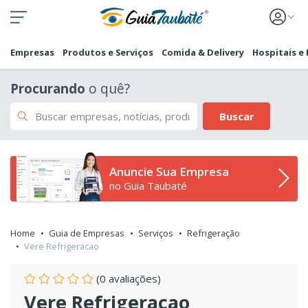
Empresas
Produtos e Serviços
Comida & Delivery
Hospitais e
Procurando
o quê?
Buscar
Anuncie Sua Empresa
no Guia Taubaté
Home
Guia de Empresas
Serviços
Refrigeração
Vere Refrigeracao
(0 avaliações)
Vere Refrigeracao