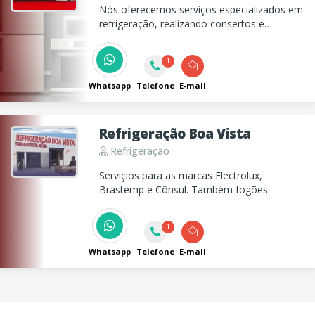
Nós oferecemos serviços especializados em
refrigeração, realizando consertos e
manutenções de geladeiras, máquinas de
lavar, microondas e muito mais. Confie na
1
nossa experiência para cuidar dos seus
eletrodomésticos.
Whatsapp
Telefone
E-mail
Refrigeração Boa Vista
Refrigeração
Serviçios para as marcas Electrolux,
Brastemp e Cônsul. Também fogões.
1
Whatsapp
Telefone
E-mail