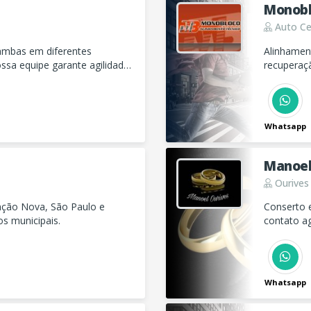
Monobl
Auto Ce
ambas em diferentes
Alinhamen
sa equipe garante agilidade
recuperaçã
ades na região.
Whatsapp
Manoel
Ourives
nção Nova, São Paulo e
Conserto 
s municipais.
contato a
Whatsapp