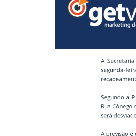
A Secretari
segunda-fei
recapeament
Segundo a Pr
Rua Cônego d
será desviad
A previsão é 