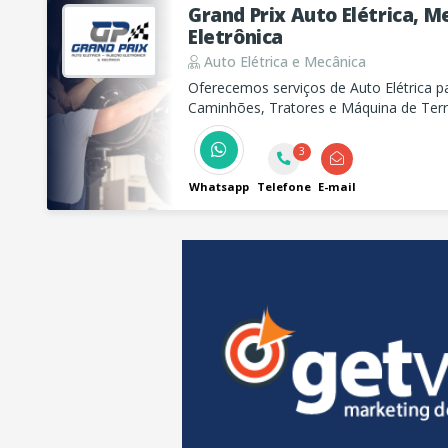
Grand Prix Auto Elétrica, M
Eletrônica
Auto Elétrica e Mecânica
Oferecemos serviços de Auto Elétrica pa
Caminhões, Tratores e Máquina de Ter
de Arranque, Bateria, Alternador, Injeçã
Serviços de Mecânica para Veículos de 
3
Whatsapp
Telefone
E-mail