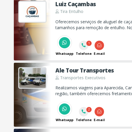
Luiz Caçambas
Tira Entulho
Oferecemos serviços de aluguel de caç
tamanhos para remoção de entulho. Nos
e eficiência para atender suas necessid
1
Whatsapp
Telefone
E-mail
Ale Tour Transportes
Transportes Executivos
Realizamos viagens para Aparecida, Ca
região, também oferecemos fretamento
2
Whatsapp
Telefone
E-mail