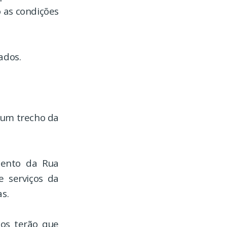
o as condições
ados.
 um trecho da
mento da Rua
e serviços da
s.
los terão que