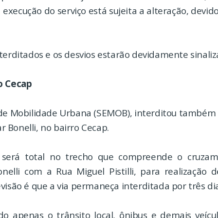
 execução do serviço está sujeita a alteração, devid
terditados e os desvios estarão devidamente sinaliz
o Cecap
 de Mobilidade Urbana (SEMOB), interditou também
 Bonelli, no bairro Cecap.
o será total no trecho que compreende o cruza
elli com a Rua Miguel Pistilli, para realização d
visão é que a via permaneça interditada por três dia
do apenas o trânsito local, ônibus e demais veícu