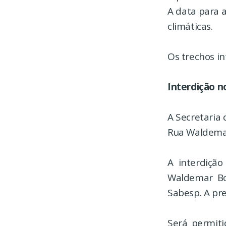
A data para a
climáticas.
Os trechos in
Interdição n
A Secretaria
Rua Waldemar
A interdiçã
Waldemar Bon
Sabesp. A pre
Será permiti