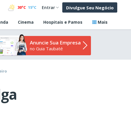
Divulgue Seu Negócio
30ºC
15ºC
Entrar
nda
Cinema
Hospitais e Pamos
Mais
Anuncie Sua Empresa
no Guia Taubaté
eiro
lga