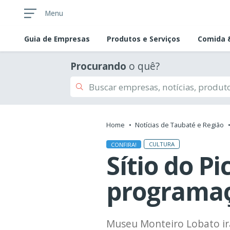
Menu
Guia de
Empresas
Produtos e Serviços
Comida &
Procurando
o quê?
Home
Notícias de Taubaté e Região
CULTURA
CONFIRA!
Sítio do P
programaç
Museu Monteiro Lobato ir