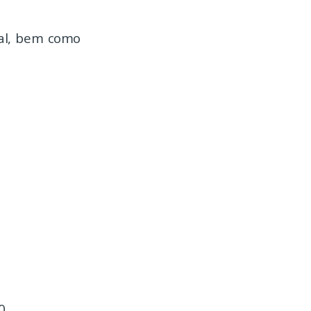
val, bem como
0.