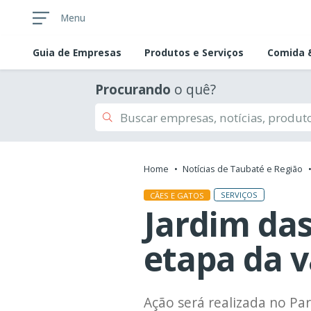
Menu
Guia de
Empresas
Produtos e Serviços
Comida &
Procurando
o quê?
Home
Notícias de Taubaté e Região
SERVIÇOS
CÃES E GATOS
Jardim da
etapa da v
Ação será realizada no Pa