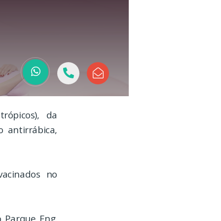
rópicos), da
 antirrábica,
vacinados no
o Parque Eng.