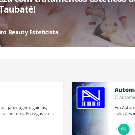
Taubaté!
ro Beauty Esteticista
Automa
Automaç
s, jardinagem, gaiolas,
Em Automa
s os animais. Entregas em
soluções i
todos os 