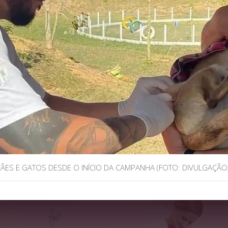
CÃES E GATOS DESDE O INÍCIO DA CAMPANHA (FOTO: DIVULGAÇÃO