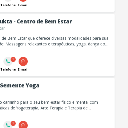
Telefone
E-mail
ukta - Centro de Bem Estar
tar
 de Bem Estar que oferece diversas modalidades para sua
de: Massagens relaxantes e terapêuticas, yoga, dança do
rsos livres e estética avançada.
1
Telefone
E-mail
 Semente Yoga
o caminho para o seu bem-estar físico e mental com
ticas de Yogaterapia, Arte Terapia e Terapia de
to. Acolha suas emoções e fortaleça seu corpo de forma
1