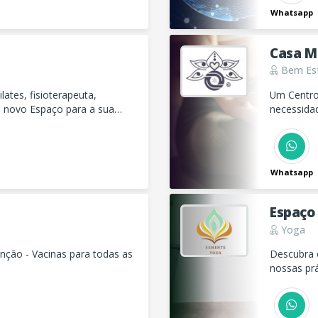
Whatsapp
Casa M
Bem Es
ates, fisioterapeuta,
Um Centro
m novo Espaço para a sua
necessida
ventre, cu
Whatsapp
Espaço
Yoga
ção - Vacinas para todas as
Descubra 
nossas prá
Alinhamen
amorosa.