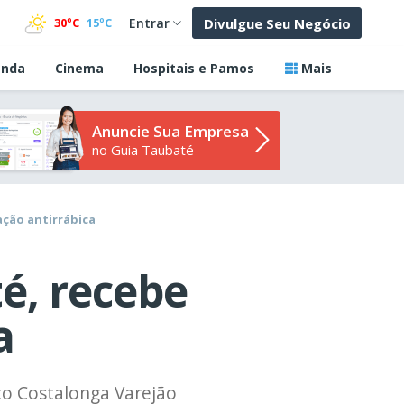
Divulgue Seu Negócio
30ºC
15ºC
Entrar
nda
Cinema
Hospitais e Pamos
Mais
Anuncie Sua Empresa
no Guia Taubaté
ação antirrábica
é, recebe
a
to Costalonga Varejão