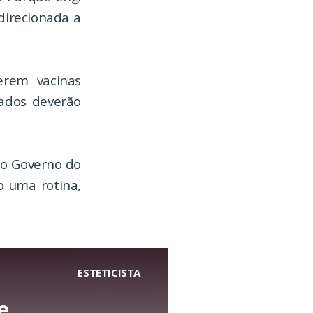
direcionada a
erem vacinas
sados deverão
do Governo do
o uma rotina,
ESTETICISTA
e