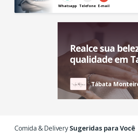
Whatsapp
Telefone
E-mail
Realce sua bele
qualidade em T
Tábata Monteiro
Comida & Delivery
Sugeridas para Você