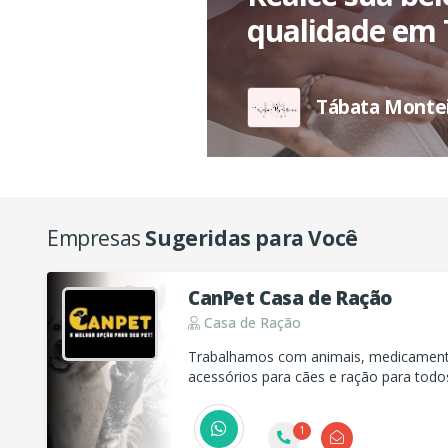
qualidade em 
Tábata Montei
Empresas
Sugeridas para Você
CanPet Casa de Ração
Casa de Ração
Trabalhamos com animais, medicamento
acessórios para cães e ração para todo
toda a cidade (confira condições)
1