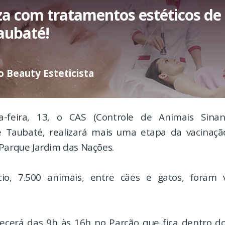
za com tratamentos estéticos de
aubaté!
 Beauty Esteticista
a-feira, 13, o CAS (Controle de Animais Sinant
e Taubaté, realizará mais uma etapa da vacinação
 Parque Jardim das Nações.
cio, 7.500 animais, entre cães e gatos, foram 
ecerá das 9h às 16h no Parcão que fica dentro d