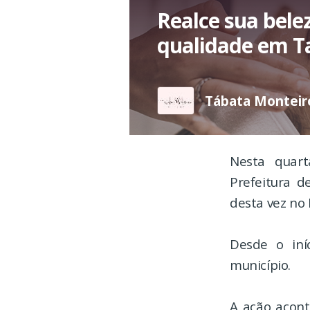
Realce sua bele
qualidade em T
Tábata Monteiro
Nesta quart
Prefeitura d
desta vez no
Desde o iní
município.
A ação acont