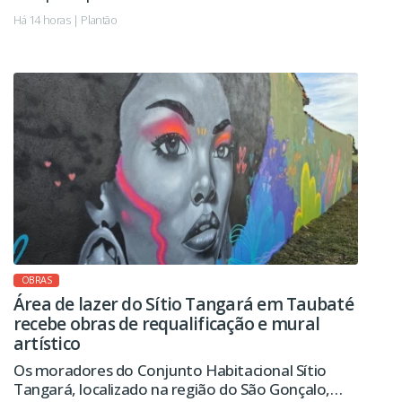
mosquito da dengue. Imóvel já havia sido autuado
Há 14 horas | Plantão
pelo mesmo motivo em 2024.
OBRAS
Área de lazer do Sítio Tangará em Taubaté
recebe obras de requalificação e mural
artístico
Os moradores do Conjunto Habitacional Sítio
Tangará, localizado na região do São Gonçalo,