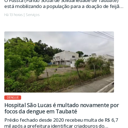
O Fussta (Fundo Social de Solidariedade de Taubaté)
está mobilizando a população para a doação de feijão,
óleo e macarrão, alimentos essenciais na composição
Há 13 horas | Serviços
dos kits distribuídos pelo Banco de Alimentos às
famílias em situação de vulnerabilidade social e às
instituições assistenciais do município.
DENGUE
Hospital São Lucas é multado novamente por
focos da dengue em Taubaté
Prédio fechado desde 2020 recebeu multa de R$ 6,7
mil após a prefeitura identificar criadouros do