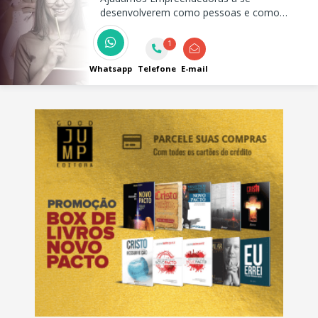
desenvolverem como pessoas e como
negócios para se tornarem protagonistas da
sua história e lideres emocionalmente e
1
profissionalmente.
Whatsapp
Telefone
E-mail