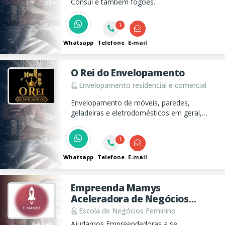
Cônsul e também fogões.
1
Whatsapp
Telefone
E-mail
O Rei do Envelopamento
Envelopamento residencial e comercial
Envelopamento de móveis, paredes,
geladeiras e eletrodomésticos em geral,
etc... Fachadas, banners, placas, tudo em
comunicação visual!
1
Whatsapp
Telefone
E-mail
Empreenda Mamys
Aceleradora de Negócios
Femininos
Escola de Negócios Feminino
Ajudamos Empreendedoras a se