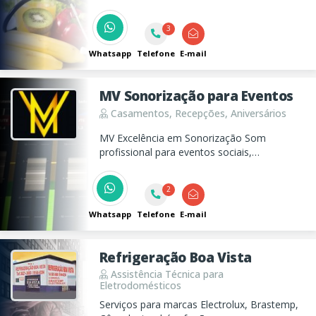
várias outras especialidades prontos para te
atender e oferecer todo suporte que você
3
precisa!
Whatsapp
Telefone
E-mail
MV Sonorização para Eventos
Casamentos, Recepções, Aniversários
MV Excelência em Sonorização Som
profissional para eventos sociais,
corporativos e religiosos, com qualidade,
confiabilidade e excelência em cada detalhe.
2
Whatsapp
Telefone
E-mail
Refrigeração Boa Vista
Assistência Técnica para
Eletrodomésticos
Serviços para marcas Electrolux, Brastemp,