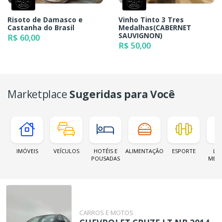
Risoto de Damasco e
Vinho Tinto 3 Tres
Castanha do Brasil
Medalhas(CABERNET
SAUVIGNON)
R$ 60,00
R$ 50,00
Marketplace
Sugeridas para Você
IMÓVEIS
VEÍCULOS
HOTÉIS E
ALIMENTAÇÃO
ESPORTE
LOJ
POUSADAS
MER
CARROS E MOTOS