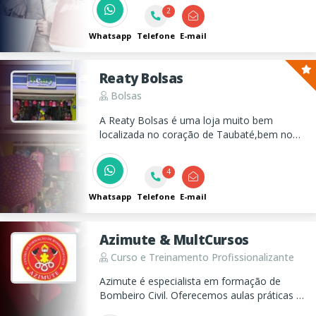
em alumínio e envidraçamento de sacada.
2
Whatsapp
Telefone
E-mail
Reaty Bolsas
Bolsas
A Reaty Bolsas é uma loja muito bem
localizada no coração de Taubaté,bem no
centro da nossa cidade e atende todos os
públicos,gostos,com variedade de
4
cores,marcas e modelos que você procura.
Whatsapp
Telefone
E-mail
Azimute & MultCursos
Curso e Treinamento Profissionalizante
Azimute é especialista em formação de
Bombeiro Civil. Oferecemos aulas práticas e
teóricas, com parcerias de empregabilidade