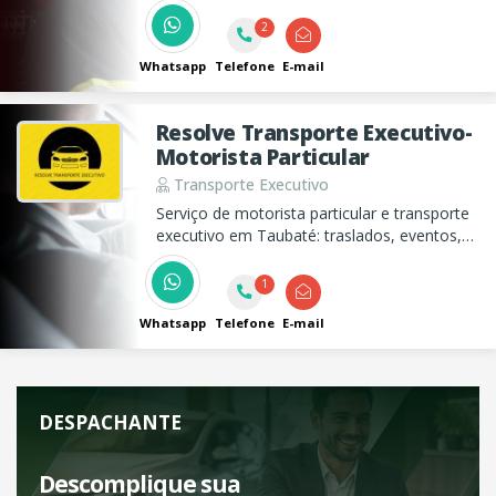
e localização estratégica.
2
Whatsapp
Telefone
E-mail
Resolve Transporte Executivo-
Motorista Particular
Transporte Executivo
Serviço de motorista particular e transporte
executivo em Taubaté: traslados, eventos,
aeroportos,hospitais,viagens,leva e traz e
entregas com conforto e segurança.
1
Whatsapp
Telefone
E-mail
DESPACHANTE
Descomplique sua