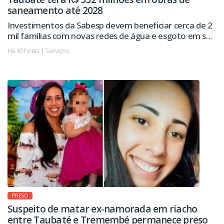
saneamento até 2028
Investimentos da Sabesp devem beneficiar cerca de 2
mil famílias com novas redes de água e esgoto em seis
regiões da cidade.
Há 10 horas | Serviços
PRESO
Suspeito de matar ex-namorada em riacho
entre Taubaté e Tremembé permanece preso