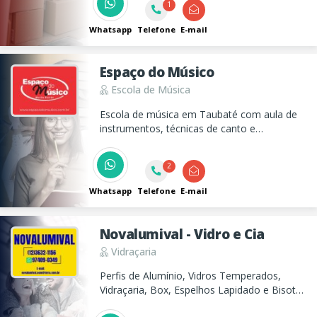
1
segurança.
Whatsapp
Telefone
E-mail
Espaço do Músico
Escola de Música
Escola de música em Taubaté com aula de
instrumentos, técnicas de canto e
musicalização infantil! Seja mais, seja
espaço do músico.
2
Whatsapp
Telefone
E-mail
Novalumival - Vidro e Cia
Vidraçaria
Perfis de Alumínio, Vidros Temperados,
Vidraçaria, Box, Espelhos Lapidado e Bisotê,
Porta Sanfonada, Corrimão, Portas para gás