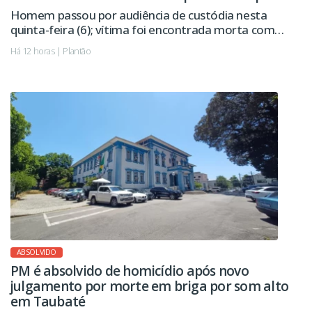
Homem passou por audiência de custódia nesta
quinta-feira (6); vítima foi encontrada morta com
sinais de violência.
Há 12 horas | Plantão
ABSOLVIDO
PM é absolvido de homicídio após novo
julgamento por morte em briga por som alto
em Taubaté