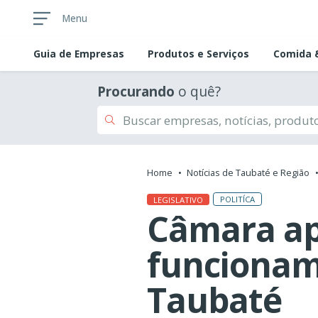
Menu
Guia de
Empresas
Produtos e Serviços
Comida &
Procurando
o quê?
Home
Notícias de Taubaté e Região
POLITÍCA
LEGISLATIVO
Câmara ap
funcionam
Taubaté