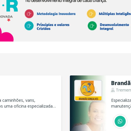
Brandã
Trememb
ra caminhões, vans,
Especializ
s uma oficina especializada
manutençã