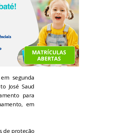
, em segunda
ito José Saud
namento para
chamento, em
s de proteção