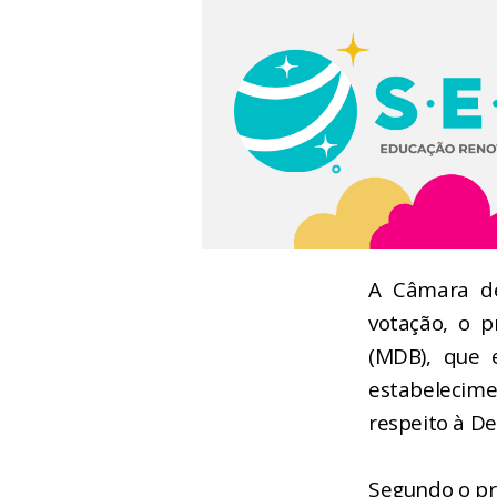
A Câmara de
votação, o p
(MDB), que 
estabelecim
respeito à De
Segundo o pr