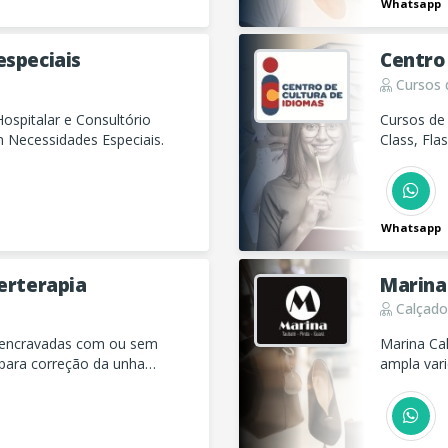
Whatsapp
especiais
Centro
Cursos 
ospitalar e Consultório
Cursos de 
 Necessidades Especiais.
Class, Fla
Whatsapp
odologia e Laserterapia
Marina
Calçado
 encravadas com ou sem
Marina Ca
e para correção da unha
ampla vari
os estilos