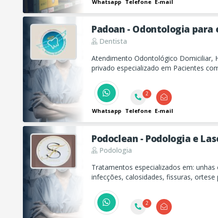
Whatsapp
Telefone
E-mail
Padoan - Odontologia para 
Dentista
Atendimento Odontológico Domiciliar, H
privado especializado em Pacientes com
2
Whatsapp
Telefone
E-mail
Podoclean - P
Podologia
Tratamentos especializados em: unhas
infecções, calosidades, fissuras, ortes
encravada e mais.
2