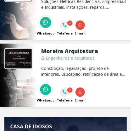
Soluções Elétricas Residenciais, Empresariais
e Industriais. Instalações, reparos,
segurança, 10 anos de garantia. Facilidade
no pagamento. Orçamento sem
2
compromisso.
Whatsapp
Telefone
E-mail
Moreira Arquitetura
Engenheiros e Arquitetos
Construção, legalização, projeto de
interiores, usucapião, retificação de área e
desmembramento de terreno.
2
Whatsapp
Telefone
E-mail
CASA DE IDOSOS