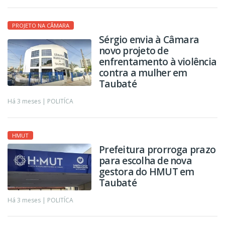
PROJETO NA CÂMARA
Sérgio envia à Câmara
novo projeto de
enfrentamento à violência
contra a mulher em
Taubaté
Há 3 meses |
POLITÍCA
HMUT
Prefeitura prorroga prazo
para escolha de nova
gestora do HMUT em
Taubaté
Há 3 meses |
POLITÍCA