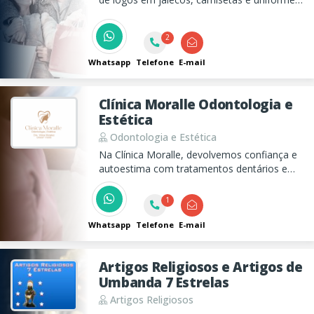
em geral.
2
Whatsapp
Telefone
E-mail
Clínica Moralle Odontologia e
Estética
Odontologia e Estética
Na Clínica Moralle, devolvemos confiança e
autoestima com tratamentos dentários e
harmonização facial. Oferecemos serviços
como urgencial odontologica, clareamento
1
dental, implantes e rejuvenescimento facial.
Whatsapp
Telefone
E-mail
Artigos Religiosos e Artigos de
Umbanda 7 Estrelas
Artigos Religiosos