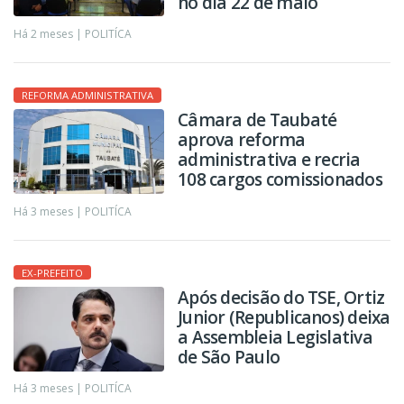
no dia 22 de maio
Há 2 meses |
POLITÍCA
REFORMA ADMINISTRATIVA
Câmara de Taubaté
aprova reforma
administrativa e recria
108 cargos comissionados
Há 3 meses |
POLITÍCA
EX-PREFEITO
Após decisão do TSE, Ortiz
Junior (Republicanos) deixa
a Assembleia Legislativa
de São Paulo
Há 3 meses |
POLITÍCA