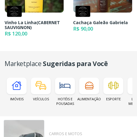
Vinho La Linha(CABERNET
Cachaça Galeão Gabriela
SAUVIGNON)
R$ 90,00
R$ 120,00
Marketplace
Sugeridas para Você
IMÓVEIS
VEÍCULOS
HOTÉIS E
ALIMENTAÇÃO
ESPORTE
LOJ
POUSADAS
MER
CARROS E MOTOS