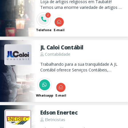
Loja de artigos religiosos em Taubaté!
Temos uma enorme variedade de artigos de
umbanda e candomblé, como velas por
2
quilo, cerâmicas e vidros decorativos,
incensos, ervas medicinais, imagens, etc.
Telefone
E-mail
JL Caloi Contábil
Contabilidade
Trabalhando para a sua tranquilidade A JL
Contábil oferece Serviços Contábeis,
Recursos Humanos, Escrituração Contábil e
Constituição de Empresas.
Whatsapp
E-mail
Edson Enertec
Eletricistas