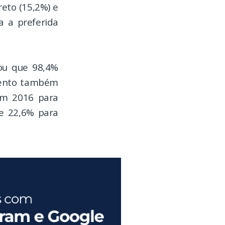
reto (15,2%) e
a a preferida
cou que 98,4%
mento também
em 2016 para
de 22,6% para