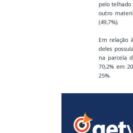
pelo telhado 
outro materi
(49,7%).
Em relação à
deles possu
na parcela 
70,2% em 202
25%.