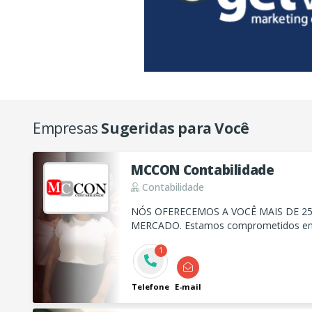
Empresas
Sugeridas para Você
MCCON Contabilidade
Contabilidade
NÓS OFERECEMOS A VOCÊ MAIS DE 25
MERCADO. Estamos comprometidos em fornecer os melhores
preços e soluções de alta qualidade para te ajudar.
1
BOAS MÃO!
Telefone
E-mail