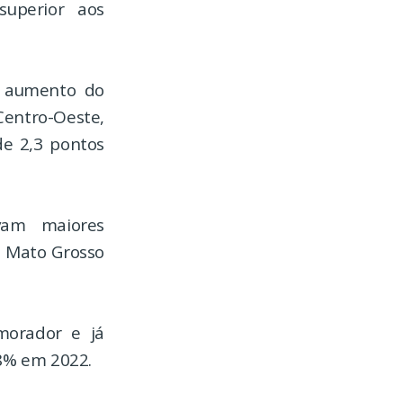
superior aos
m aumento do
Centro-Oeste,
de 2,3 pontos
vam maiores
, Mato Grosso
morador e já
8% em 2022.