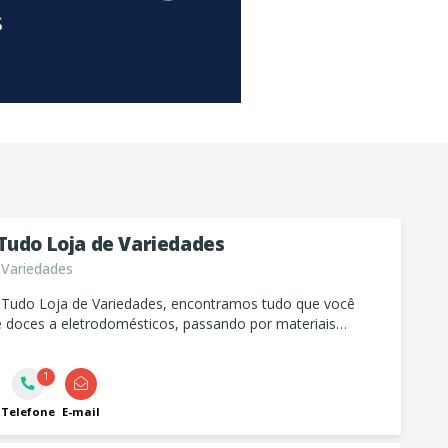
Tudo Loja de Variedades
 Variedades
Tudo Loja de Variedades, encontramos tudo que você
e doces a eletrodomésticos, passando por materiais
is e muito mais. Venha conferir a variedade que
s!
1
Telefone
E-mail