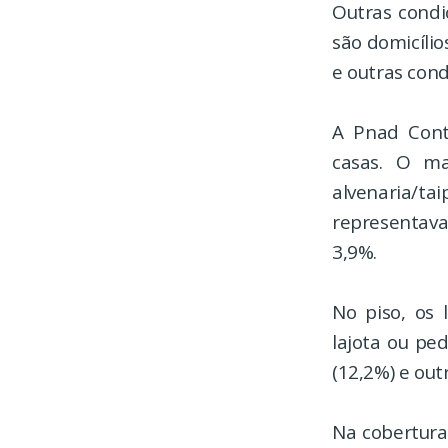
Outras condi
são domicílio
e outras cond
A Pnad Cont
casas. O mat
alvenaria/t
representava
3,9%.
No piso, os 
lajota ou pe
(12,2%) e out
Na cobertura