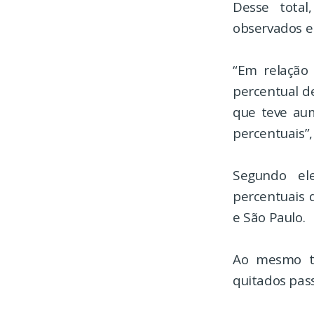
Desse total
observados e
“Em relação
percentual d
que teve aum
percentuais”,
Segundo el
percentuais 
e São Paulo.
Ao mesmo te
quitados pas