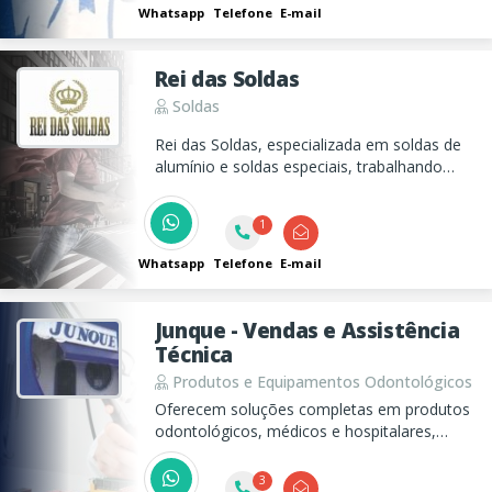
de caixas de gordura. Serviço com qualidade
Whatsapp
Telefone
E-mail
e garantia!
Rei das Soldas
Soldas
Rei das Soldas, especializada em soldas de
alumínio e soldas especiais, trabalhando
com especialistas que resolverão seus
problemas! Soldas Especiais é aqui no Rei
1
das Soldas!!!
Whatsapp
Telefone
E-mail
Junque - Vendas e Assistência
Técnica
Produtos e Equipamentos Odontológicos
Oferecem soluções completas em produtos
odontológicos, médicos e hospitalares,
desde a venda até a assistência técnica.
3