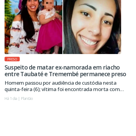
PRESO
Suspeito de matar ex-namorada em riacho
entre Taubaté e Tremembé permanece preso
Homem passou por audiência de custódia nesta
quinta-feira (6); vítima foi encontrada morta com
sinais de violência.
Há 1 dia | Plantão