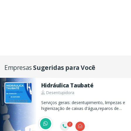
Empresas
Sugeridas para Você
Hidráulica Taubaté
Desentupidora
Serviços gerais: desentupimento, limpezas e
higienização de caixas d'água,reparos de
vazamento em gerais ,válvulas hidrase,
manutenção e construção de rede de
2
esgoto e hidráulica, limpeza e higienização