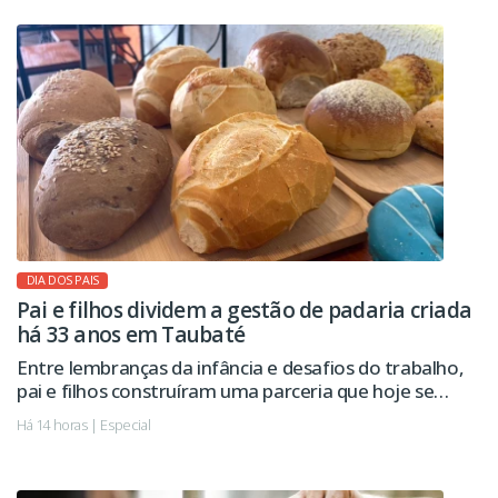
DIA DOS PAIS
Pai e filhos dividem a gestão de padaria criada
há 33 anos em Taubaté
Entre lembranças da infância e desafios do trabalho,
pai e filhos construíram uma parceria que hoje se
estende à administração da empresa.
Há 14 horas | Especial