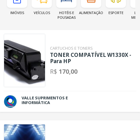
IMÓVEIS
VEÍCULOS
HOTÉIS E
ALIMENTAÇÃO
ESPORTE
LOJ
POUSADAS
MER
CARTUCHOS E TONERS
TONER COMPATÍVEL W1330X -
Para HP
R$
170,00
VALLE SUPRIMENTOS E
INFORMÁTICA