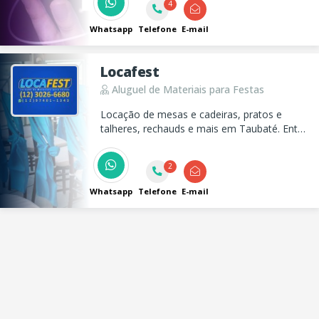
Facilities. Nossa equipe de profissionais
4
altamente qualificados oferece solução de
alta tecnologia para garantir proteção,
Whatsapp
Telefone
E-mail
eficiência e inovação.
Locafest
Aluguel de Materiais para Festas
Locação de mesas e cadeiras, pratos e
talheres, rechauds e mais em Taubaté. Entre
em contato e faça um orçamento para o
seu evento!
2
Whatsapp
Telefone
E-mail