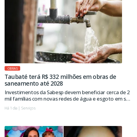
OBRAS
Taubaté terá R$ 332 milhões em obras de
saneamento até 2028
Investimentos da Sabesp devem beneficiar cerca de 2
mil famílias com novas redes de água e esgoto em seis
regiões da cidade.
Há 1 dia | Serviços