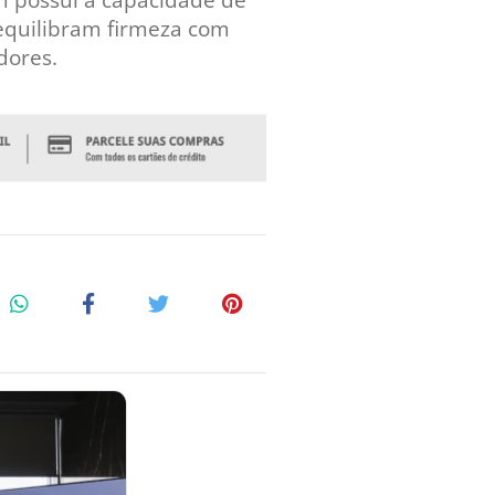
m possui a capacidade de
 equilibram firmeza com
dores.