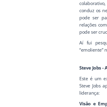
colaborativo
conduz os neg
pode ser pa
relações com 
pode ser cruc
Aí fui pesq
“emoliente” n
Steve Jobs - 
Este é um ex
Steve Jobs a
liderança:
Visão e Emp