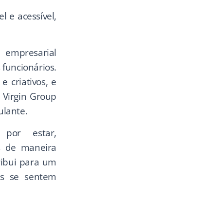
l e acessível,
mpresarial
 funcionários.
e criativos, e
 Virgin Group
ulante.
por estar,
es de maneira
ribui para um
as se sentem