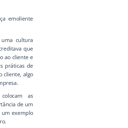
nça emoliente
 uma cultura
acreditava que
 ao cliente e
s práticas de
cliente, algo
mpresa.
e colocam as
rtância de um
ou um exemplo
ro.