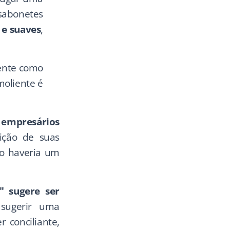
 sabonetes
 e suaves
,
ente como
moliente é
s empresários
uição de suas
go haveria um
" sugere ser
sugerir uma
r conciliante,