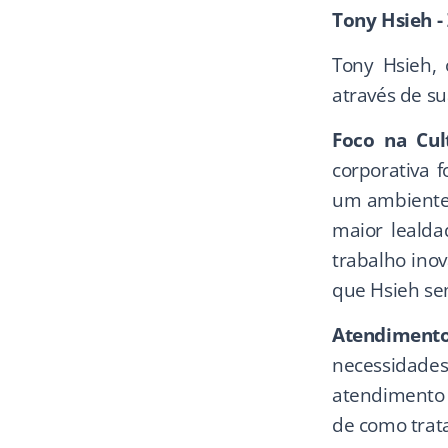
Tony Hsieh -
Tony Hsieh, 
através de su
Foco na Cult
corporativa f
um ambiente 
maior lealda
trabalho ino
que Hsieh se
Atendiment
necessidades
atendimento 
de como trat