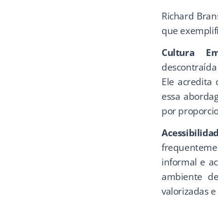
Richard Brans
que exemplif
Cultura Emp
descontraída 
Ele acredita 
essa abordag
por proporci
Acessibili
frequentemen
informal e a
ambiente de
valorizadas e