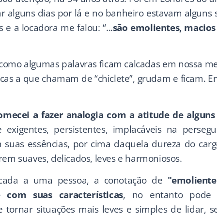
ar alguns dias por lá e no banheiro estavam alguns
 e a locadora me falou: “...
são emolientes, macios
 como algumas palavras ficam calcadas em nossa m
cas a que chamam de “chiclete”, grudam e ficam. E
omecei a fazer analogia com a atitude de algun
 exigentes, persistentes, implacáveis na perseg
 suas essências, por cima daquela dureza do car
rem suaves, delicados, leves e harmoniosos.
cada a uma pessoa, a conotação de
"emoliente
e com suas características
, no entanto pode 
 tornar situações mais leves e simples de lidar, se