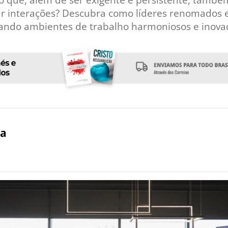
 que, além de ser exigente e persistente, també
itar interações? Descubra como líderes renomados
iando ambientes de trabalho harmoniosos e inova
ra