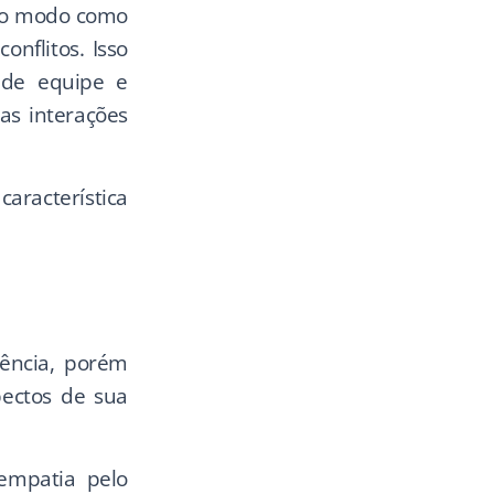
 no modo como
onflitos. Isso
 de equipe e
 as interações
racterística
gência, porém
pectos de sua
empatia pelo