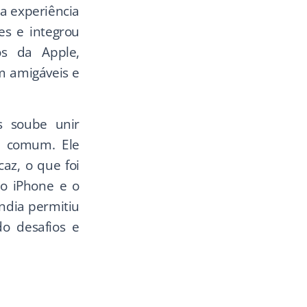
a experiência
es e integrou
os da Apple,
m amigáveis e
bs soube unir
o comum. Ele
az, o que foi
 o iPhone e o
ndia permitiu
o desafios e