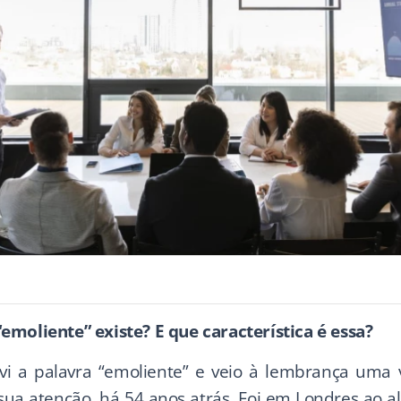
emoliente” existe? E que característica é essa?
vi a palavra “emoliente” e veio à lembrança uma 
 sua atenção, há 54 anos atrás. Foi em Londres ao 