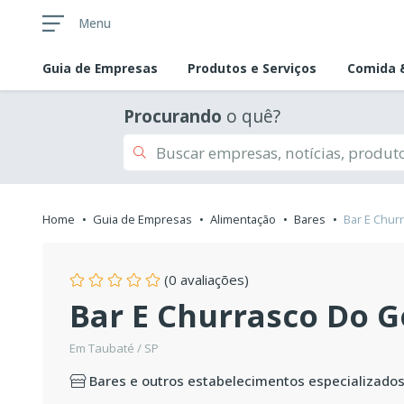
Menu
Guia de
Empresas
Produtos e Serviços
Comida &
Procurando
o quê?
Home
Guia de Empresas
Alimentação
Bares
Bar E Chur
(0 avaliações)
Bar E Churrasco Do 
Em Taubaté / SP
Bares e outros estabelecimentos especializado