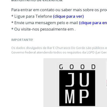
Para entrar em contato ou saber mais sobre os pro
* Ligue para Telefone
(clique para ver)
* Envie uma mensagem pelo e-mail
(clique para en
* Ou visite-nos pessoalmente em .
IMPORTANTE!
Os dados divulgados de Bar E Churrasco Do Gordo são públicos e
Governo Federal atendendo todos os requisitos da LGPD (Lei Gera