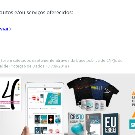
dutos e/ou serviços oferecidos:
viar)
 foram coletados diretamente através da base pública de CNPJs do
l de Proteção de Dados 13.709/2018 )