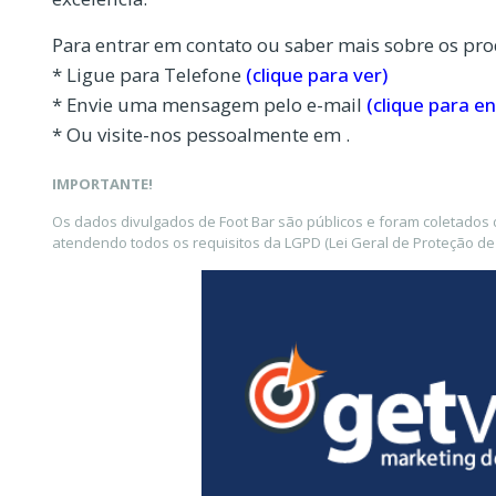
Para entrar em contato ou saber mais sobre os pro
* Ligue para Telefone
(clique para ver)
* Envie uma mensagem pelo e-mail
(clique para en
* Ou visite-nos pessoalmente em .
IMPORTANTE!
Os dados divulgados de Foot Bar são públicos e foram coletados
atendendo todos os requisitos da LGPD (Lei Geral de Proteção de