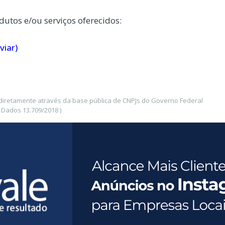
dutos e/ou serviços oferecidos:
viar)
 diretamente através da base pública de CNPJs do Governo Federal
 Dados 13.709/2018 )