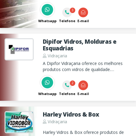
instalação imediata.
3
Whatsapp
Telefone
E-mail
Dipifor Vidros, Molduras e
Esquadrias
Vidraçaria
A Dipifor Vidraçaria oferece os melhores
produtos com vidros de qualidade.
Oferecendo uma completa linha de produtos
e serviços para tornar o seu escritório um
2
ambiente muito mais bonito, confortável e
produtivo.
Whatsapp
Telefone
E-mail
Harley Vidros & Box
Vidraçaria
Harley Vidros & Box oferece produtos de