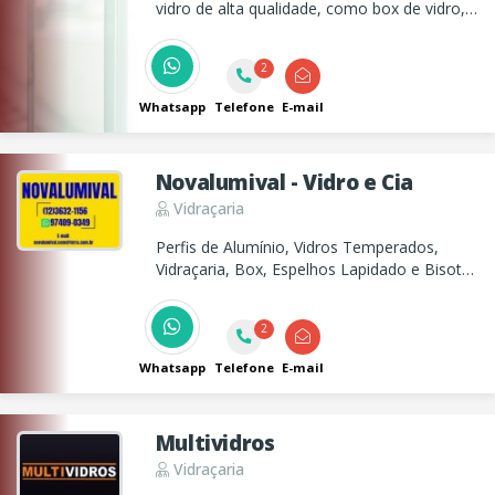
vidro de alta qualidade, como box de vidro,
portas, janelas, coberturas, espelhos e
barras antipânico para residências e
2
empresas.
Whatsapp
Telefone
E-mail
Novalumival - Vidro e Cia
Vidraçaria
Perfis de Alumínio, Vidros Temperados,
Vidraçaria, Box, Espelhos Lapidado e Bisotê,
Porta Sanfonada, Corrimão, Portas para gás
em alumínio e envidraçamento de sacada.
2
Whatsapp
Telefone
E-mail
Multividros
Vidraçaria