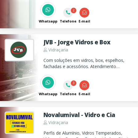
barras antipânico para residências e
2
empresas.
Whatsapp
Telefone
E-mail
JVB - Jorge Vidros e Box
Vidraçaria
Com soluções em vidros, box, espelhos,
fachadas e acessórios. Atendimento
especializado, showroom em Belém e
instalação imediata.
3
Whatsapp
Telefone
E-mail
Novalumival - Vidro e Cia
Vidraçaria
Perfis de Alumínio, Vidros Temperados,