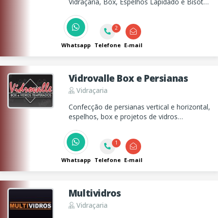
Vidraçaria, Box, Espelhos Lapidado e Bisotê,
Porta Sanfonada, Corrimão, Portas para gás
em alumínio e envidraçamento de sacada.
2
Whatsapp
Telefone
E-mail
Vidrovalle Box e Persianas
Vidraçaria
Confecção de persianas vertical e horizontal,
espelhos, box e projetos de vidros
temperados e divisórias e portas
sanfonadas em Taubaté!
1
Whatsapp
Telefone
E-mail
Multividros
Vidraçaria