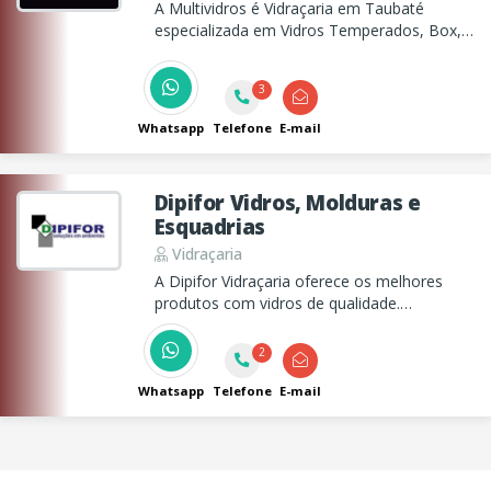
A Multividros é Vidraçaria em Taubaté
especializada em Vidros Temperados, Box,
Espelhos Sacadas e muito mais!
3
Whatsapp
Telefone
E-mail
Dipifor Vidros, Molduras e
Esquadrias
Vidraçaria
A Dipifor Vidraçaria oferece os melhores
produtos com vidros de qualidade.
Oferecendo uma completa linha de produtos
e serviços para tornar o seu escritório um
2
ambiente muito mais bonito, confortável e
produtivo.
Whatsapp
Telefone
E-mail