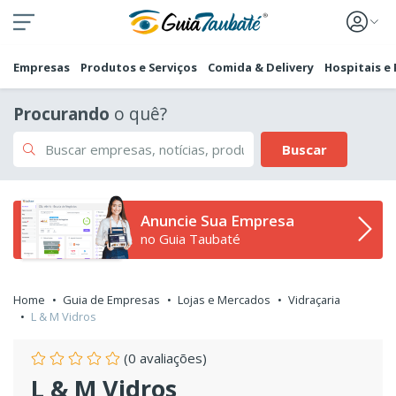
Empresas
Produtos e Serviços
Comida & Delivery
Hospitais e
Procurando
o quê?
Buscar
Anuncie Sua Empresa
no Guia Taubaté
Home
Guia de Empresas
Lojas e Mercados
Vidraçaria
L & M Vidros
(0 avaliações)
L & M Vidros