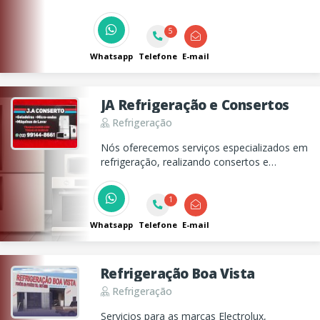
5
Whatsapp
Telefone
E-mail
JA Refrigeração e Consertos
Refrigeração
Nós oferecemos serviços especializados em
refrigeração, realizando consertos e
manutenções de geladeiras, máquinas de
lavar, microondas e muito mais. Confie na
1
nossa experiência para cuidar dos seus
eletrodomésticos.
Whatsapp
Telefone
E-mail
Refrigeração Boa Vista
Refrigeração
Serviçios para as marcas Electrolux,