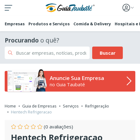
Empresas
Produtos e Serviços
Comida & Delivery
Hospitais e
Procurando
o quê?
Buscar
Anuncie Sua Empresa
no Guia Taubaté
Home
Guia de Empresas
Serviços
Refrigeração
Hentech Refrigeracao
(0 avaliações)
Hentech Refrigeracao