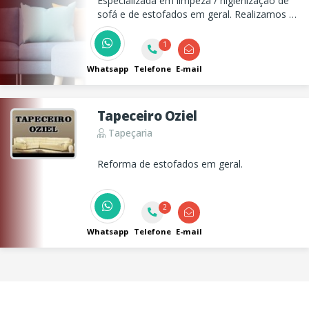
Especializada em limpeza / higienização de
sofá e de estofados em geral. Realizamos a
limpeza de carpetes, tapetes, sofás,
colchões assim como qualquer outro serviço
1
de tapeçaria. Solicite orçamento!
Whatsapp
Telefone
E-mail
Tapeceiro Oziel
Tapeçaria
Reforma de estofados em geral.
2
Whatsapp
Telefone
E-mail