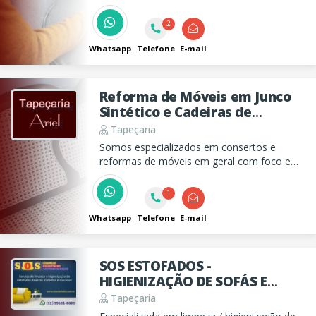
2
Whatsapp
Telefone
E-mail
Reforma de Móveis em Junco
Sintético e Cadeiras de
Palhinha Natural Sintético
Tapeçaria
Ariel
Somos especializados em consertos e
reformas de móveis em geral com foco em
sofás e estofados em geral e tambem em
móveis de junco sintético, vime e palhinha.
1
Whatsapp
Telefone
E-mail
SOS ESTOFADOS -
HIGIENIZAÇÃO DE SOFÁS E
TAPEÇARIA EM GERAL
Tapeçaria