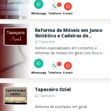
colchões assim como qualquer outro serviço
1
de tapeçaria. Solicite orçamento!
Whatsapp
Telefone
E-mail
Reforma de Móveis em Junco
Sintético e Cadeiras de
Palhinha Natural Sintético
Tapeçaria
Ariel
Somos especializados em consertos e
reformas de móveis em geral com foco em
sofás e estofados em geral e tambem em
móveis de junco sintético, vime e palhinha.
1
Whatsapp
Telefone
E-mail
Tapeceiro Oziel
Tapeçaria
Reforma de estofados em geral.