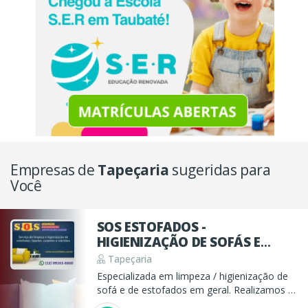
Empresas de
Tapeçaria
sugeridas para
Você
SOS ESTOFADOS -
HIGIENIZAÇÃO DE SOFÁS E
TAPEÇARIA EM GERAL
Tapeçaria
Especializada em limpeza / higienização de
sofá e de estofados em geral. Realizamos a
limpeza de carpetes, tapetes, sofás,