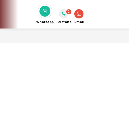
Porta Sanfonada, Corrimão, Portas para gás
em alumínio e envidraçamento de sacada.
2
Whatsapp
Telefone
E-mail