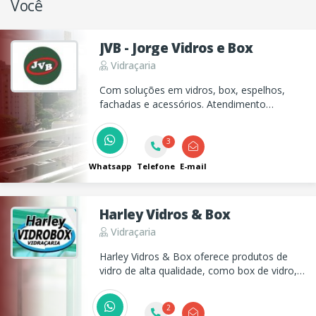
Você
JVB - Jorge Vidros e Box
Vidraçaria
Com soluções em vidros, box, espelhos,
fachadas e acessórios. Atendimento
especializado, showroom em Belém e
instalação imediata.
3
Whatsapp
Telefone
E-mail
Harley Vidros & Box
Vidraçaria
Harley Vidros & Box oferece produtos de
vidro de alta qualidade, como box de vidro,
portas, janelas, coberturas, espelhos e
barras antipânico para residências e
2
empresas.