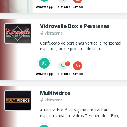
Whatsapp
Telefone
E-mail
Vidrovalle Box e Persianas
Vidraçaria
Confecção de persianas vertical e horizontal,
espelhos, box e projetos de vidros
temperados e divisórias e portas
sanfonadas em Taubaté!
1
Whatsapp
Telefone
E-mail
Multividros
Vidraçaria
A Multividros é Vidraçaria em Taubaté
especializada em Vidros Temperados, Box,
Espelhos Sacadas e muito mais!