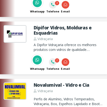
3
Whatsapp
Telefone
E-mail
Dipifor Vidros, Molduras e
Esquadrias
Vidraçaria
A Dipifor Vidraçaria oferece os melhores
produtos com vidros de qualidade.
Oferecendo uma completa linha de produtos
e serviços para tornar o seu escritório um
2
ambiente muito mais bonito, confortável e
produtivo.
Whatsapp
Telefone
E-mail
Novalumival - Vidro e Cia
Vidraçaria
Perfis de Alumínio, Vidros Temperados,
Vidraçaria, Box, Espelhos Lapidado e Bisotê,