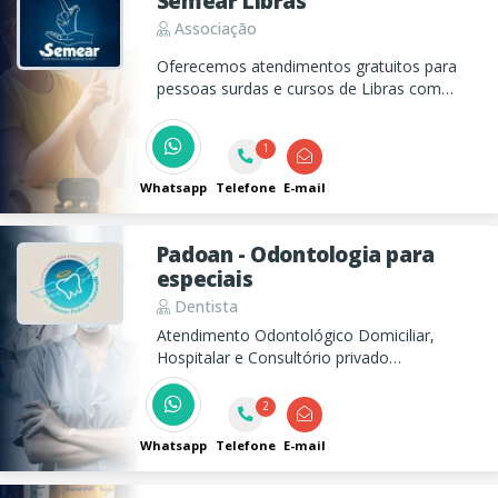
Semear Libras
Associação
Oferecemos atendimentos gratuitos para
pessoas surdas e cursos de Libras com
valores acessíveis para ouvintes,
promovendo a integração entre diferentes
1
realidades e fortalecendo a comunicação
inclusiva.
Whatsapp
Telefone
E-mail
Padoan - Odontologia para
especiais
Dentista
Atendimento Odontológico Domiciliar,
Hospitalar e Consultório privado
especializado em Pacientes com
Necessidades Especiais.
2
Whatsapp
Telefone
E-mail