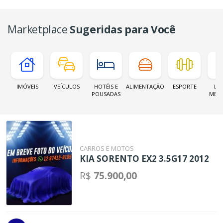
Marketplace
Sugeridas para Você
IMÓVEIS
VEÍCULOS
HOTÉIS E
ALIMENTAÇÃO
ESPORTE
LOJ
POUSADAS
MER
CARROS E MOTOS
KIA SORENTO EX2 3.5G17 2012
R$
75.900,00