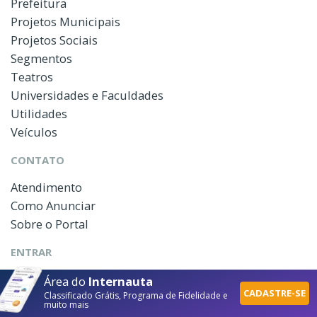
Prefeitura
Projetos Municipais
Projetos Sociais
Segmentos
Teatros
Universidades e Faculdades
Utilidades
Veículos
CONTATO
Atendimento
Como Anunciar
Sobre o Portal
ENTRAR
Conta Empresa
Área do
Internauta
CADASTRE-SE
Classificado Grátis, Programa de Fidelidade e
Área do Internauta
muito mais