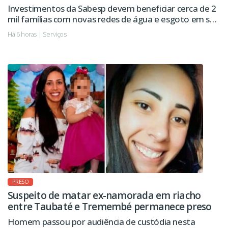
Investimentos da Sabesp devem beneficiar cerca de 2
mil famílias com novas redes de água e esgoto em seis
regiões da cidade.
Há 6 horas | Serviços
PRESO
Suspeito de matar ex-namorada em riacho
entre Taubaté e Tremembé permanece preso
Homem passou por audiência de custódia nesta