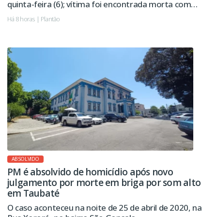
quinta-feira (6); vítima foi encontrada morta com
sinais de violência.
Há 8 horas | Plantão
ABSOLVIDO
PM é absolvido de homicídio após novo
julgamento por morte em briga por som alto
em Taubaté
O caso aconteceu na noite de 25 de abril de 2020, na