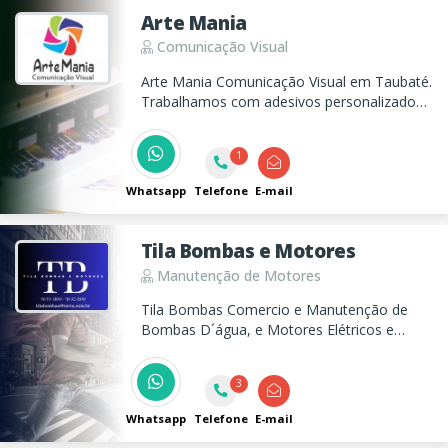
Arte Mania
Comunicação Visual
Arte Mania Comunicação Visual em Taubaté.
Trabalhamos com adesivos personalizados
para escritórios e residências. Qualidade e
bom preço é aqui! Atendimento online com
1
entrega garantida.
Whatsapp
Telefone
E-mail
Tila Bombas e Motores
Manutenção de Motores
Tila Bombas Comercio e Manutenção de
Bombas D´água, e Motores Elétricos e
Sistema de Incêndio e Quadro de Comando.
3
Whatsapp
Telefone
E-mail