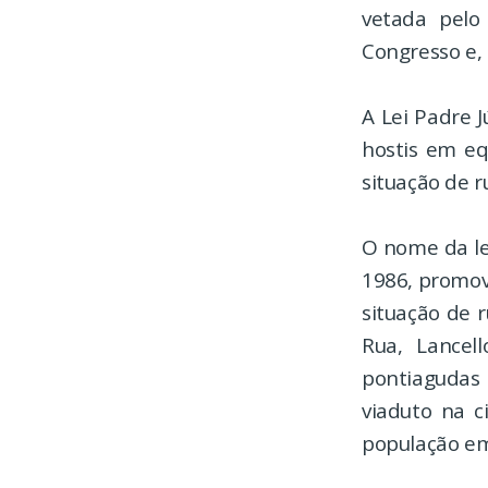
vetada pelo
Congresso e, 
A Lei Padre J
hostis em eq
situação de r
O nome da lei
1986, promov
situação de 
Rua, Lancel
pontiagudas 
viaduto na c
população em