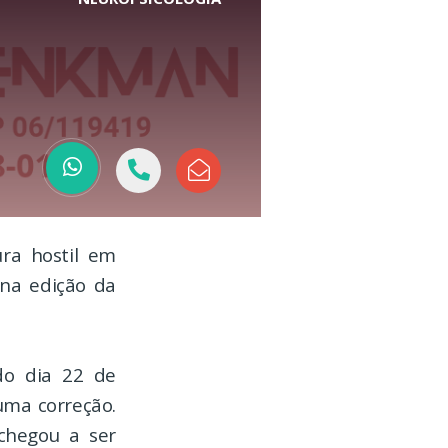
ura hostil em
 na edição da
o dia 22 de
uma correção.
 chegou a ser