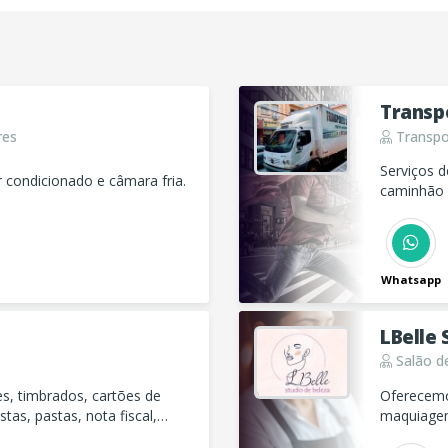
Transp
res
Transpo
Serviços 
 condicionado e câmara fria.
caminhão 
Transporte
Whatsapp
LBelle 
Salão d
es, timbrados, cartões de
Oferecemo
tas, pastas, nota fiscal,
maquiagem 
qualquer o