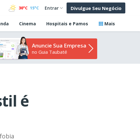
Divulgue Seu Negócio
30ºC
15ºC
Entrar
nda
Cinema
Hospitais e Pamos
Mais
Anuncie Sua Empresa
no Guia Taubaté
til é
fobia