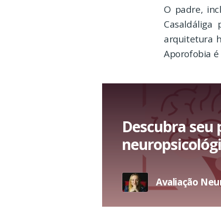
O padre, inc
Casaldáliga
arquitetura 
Aporofobia é
Descubra seu 
neuropsicológi
Avaliação Neu