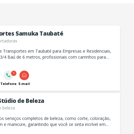
ortes Samuka Taubaté
rtadoras
de Transportes em Taubaté para Empresas e Residenciais,
3/4 Baú de 6 metros, profissionais com carrinhos para
s e tecidos para maior proteção da sua mobília!!!
1
Telefone
E-mail
Stúdio de Beleza
e beleza
s serviços completos de beleza, como corte, coloração,
e manicure, garantindo que você se sinta incrível em
casião.