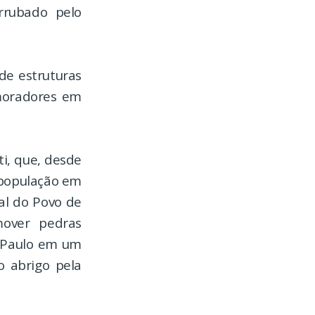
rrubado pelo
 de estruturas
 moradores em
ti, que, desde
 população em
al do Povo de
mover pedras
o Paulo em um
o abrigo pela