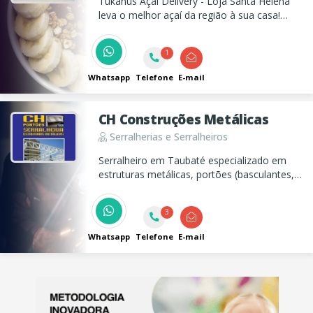
Tukanus Açaí Delivery - Loja Santa Helena
leva o melhor açaí da região à sua casa!
Opções de 300ml a 10 litros,
acompanhamentos deliciosos. Peça já seu
1
açai, vendas no atacado e varejo!
Whatsapp
Telefone
E-mail
CH Construções Metálicas
Serralherias e Serralheiros
Serralheiro em Taubaté especializado em
estruturas metálicas, portões (basculantes,
pivotantes e deslizantes), portas de aço
automatizadas, automatização e
3
manutenção. Atendemos todo o Vale do
Paraíba. Solicite um orçamento!
Whatsapp
Telefone
E-mail