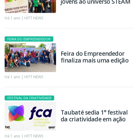
jovens ao universo STEAM
Há 1 ano |
HITT NEWS
FEIRA DO EMPREENDEDOR
Feira do Empreendedor
finaliza mais uma edição
Há 1 ano |
HITT NEWS
FESTIVAL DA CRIATIVIDADE
Taubaté sedia 1° festival
da criatividade em ação
Há 1 ano |
HITT NEWS