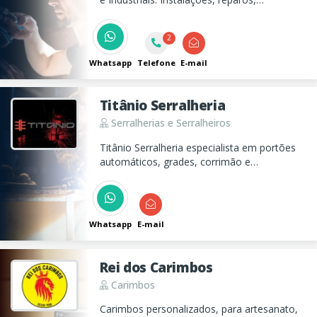
segurança, 10 anos de garantia. Facilidade
no pagamento. Orçamento sem
2
compromisso.
Whatsapp
Telefone
E-mail
Titânio Serralheria
Serralherias e Serralheiros
Titânio Serralheria especialista em portões
automáticos, grades, corrimão e
automatização, com atendimento e o pós-
venda diferenciado.
Whatsapp
E-mail
Rei dos Carimbos
Carimbos
Carimbos personalizados, para artesanato,