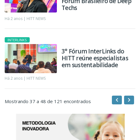
Fórum Brasileiro de Deep
Techs
Há 2 anos |
HITT NEWS
INTERLINKS
3° Fórum InterLinks do
HITT reúne especialistas
em sustentabilidade
Há 2 anos |
HITT NEWS
Mostrando 37 a 48 de 121 encontrados