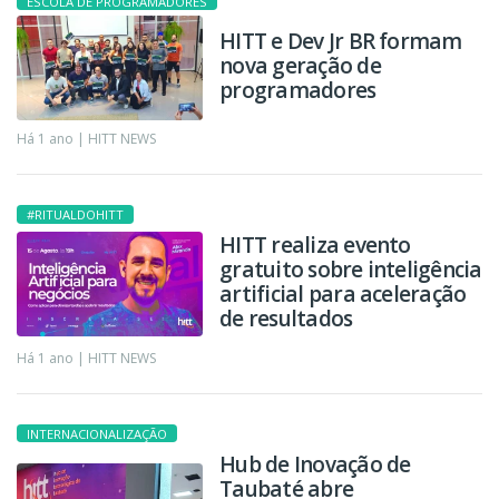
ESCOLA DE PROGRAMADORES
HITT e Dev Jr BR formam
nova geração de
programadores
Há 1 ano |
HITT NEWS
#RITUALDOHITT
HITT realiza evento
gratuito sobre inteligência
artificial para aceleração
de resultados
Há 1 ano |
HITT NEWS
INTERNACIONALIZAÇÃO
Hub de Inovação de
Taubaté abre